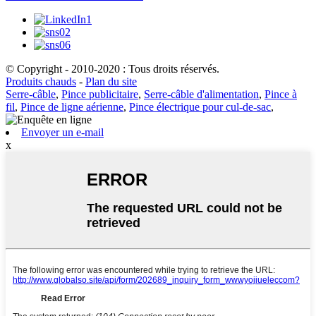
© Copyright - 2010-2020 : Tous droits réservés.
Produits chauds
-
Plan du site
Serre-câble
,
Pince publicitaire
,
Serre-câble d'alimentation
,
Pince à
fil
,
Pince de ligne aérienne
,
Pince électrique pour cul-de-sac
,
Envoyer un e-mail
x