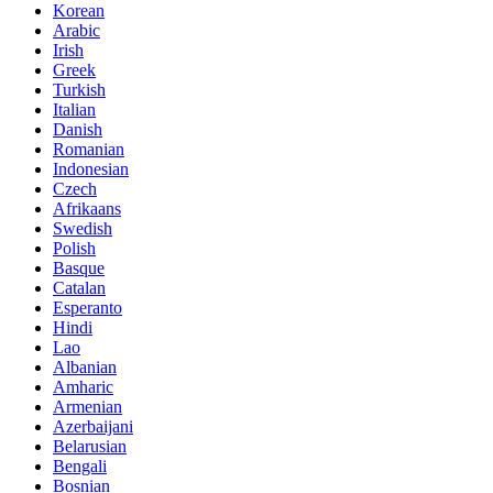
Korean
Arabic
Irish
Greek
Turkish
Italian
Danish
Romanian
Indonesian
Czech
Afrikaans
Swedish
Polish
Basque
Catalan
Esperanto
Hindi
Lao
Albanian
Amharic
Armenian
Azerbaijani
Belarusian
Bengali
Bosnian