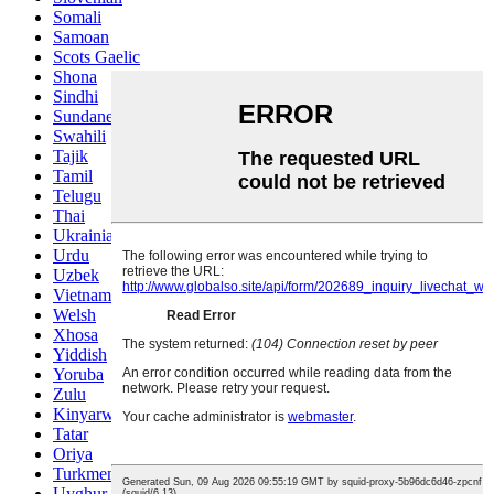
Somali
Samoan
Scots Gaelic
Shona
Sindhi
Sundanese
Swahili
Tajik
Tamil
Telugu
Thai
Ukrainian
Urdu
Uzbek
Vietnamese
Welsh
Xhosa
Yiddish
Yoruba
Zulu
Kinyarwanda
Tatar
Oriya
Turkmen
Uyghur