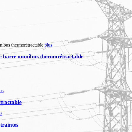
plus
de barre omnibus thermorétractable
us
tractable
us
traintes